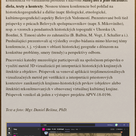
konferencia vo virtuálnom prostredí s názvom
diela, texty a kontexty
. Nosnou témou konferencie bol pohľad na
historickogeografické a ďalšie (napr. filologické, etnologické,
kultúrnogeografické) aspekty Belových Vedomostí. Prezentované boli tiež
príspevky o prácach Belovych spolupracovníkov (napr. S. Mikovíniho),
resp. o vzoroch a pendantoch historických topografií v Uhorsku (A.
Bonfini, S. Timon) alebo zo zahraničia (B. Balbín, M. Vogt, J. Schaller a i.).
Prednášajúci prezentovali aj výsledky svojho bádania mimo hlavnej témy
konferencie, t. j. výskum v oblasti historickej geografie s dôrazom na
konkrétne problémy, smery (trendy) a perspektívy odboru.
Pracovníci katedry muzeológie participovali na spoločnom príspevku o
využití metód 3D vizualizácii pri interpretácii historických krajinných
štruktúr a objektov. Príspevok sa venoval aplikácii trojdimenzionálnych
vizualizačných metód pri verifikácii a interpretácii priestorových
kontextov zaniknutých krajinno-historických prvkov (objektov alebo
štruktúr) rekonštruovaných v obnovenej virtuálnej kultúrnej krajine.
Príspevok vznikol ak jeden z výstupov projektu APVV-18-0196.
Text a foto: Mgr. Daniel Bešina, PhD.